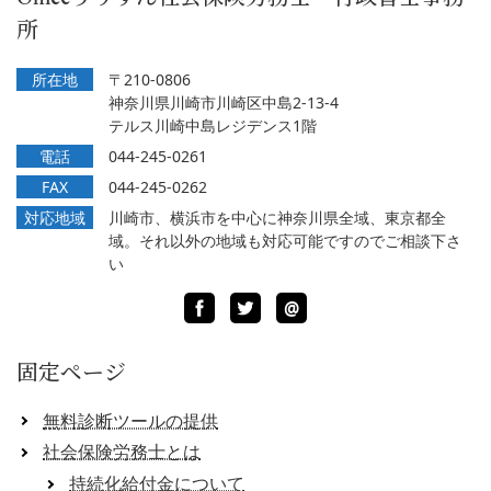
所
所在地
〒210-0806
神奈川県川崎市川崎区中島2-13-4
テルス川崎中島レジデンス1階
電話
044-245-0261
FAX
044-245-0262
対応地域
川崎市、横浜市を中心に神奈川県全域、東京都全
域。それ以外の地域も対応可能ですのでご相談下さ
い
Facebook
Twitter
LINE
@
固定ページ
無料診断ツールの提供
社会保険労務士とは
持続化給付金について