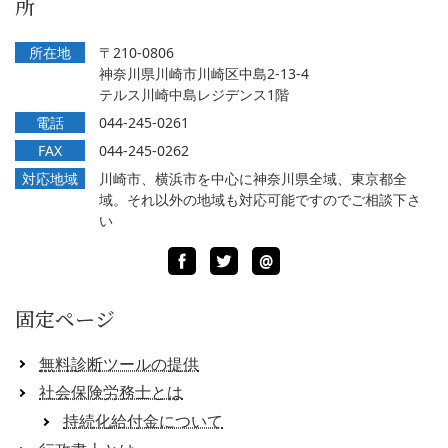
所
所在地
〒210-0806
神奈川県川崎市川崎区中島2-13-4
テルス川崎中島レジデンス1階
電話
044-245-0261
FAX
044-245-0262
対応地域
川崎市、横浜市を中心に神奈川県全域、東京都全
域。それ以外の地域も対応可能ですのでご相談下さ
い
Facebook
Twitter
LINE
@
固定ページ
無料診断ツールの提供
社会保険労務士とは
持続化給付金について