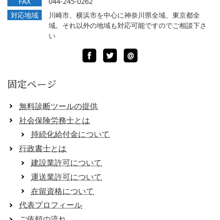
FAX
044-245-0262
対応地域
川崎市、横浜市を中心に神奈川県全域、東京都全
域。それ以外の地域も対応可能ですのでご相談下さ
い
Facebook
Twitter
LINE
@
固定ページ
無料診断ツールの提供
社会保険労務士とは
持続化給付金について
行政書士とは
建設業許可について
運送業許可について
在留資格について
代表プロフィール
ご依頼の流れ