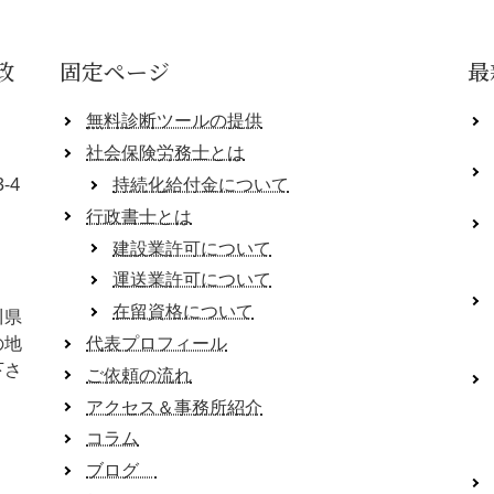
政
固定ページ
最
無料診断ツールの提供
社会保険労務士とは
-4
持続化給付金について
行政書士とは
建設業許可について
運送業許可について
在留資格について
川県
の地
代表プロフィール
下さ
ご依頼の流れ
アクセス＆事務所紹介
コラム
ブログ