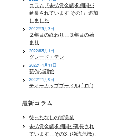
コラム『未払賃金請求期間が
延長されています その1』追加
しました
2022年5月3日
２年目の終わり、３年目の始
まり
2022年5月1日
グレード・デン
2022年1月11日
新作似顔絵
2022年1月9日
ティーカッププードル(;ﾟロﾟ)
最新コラム
待ったなしの運送業
未払賃金請求期間が延長され
ています その3（物流危機）