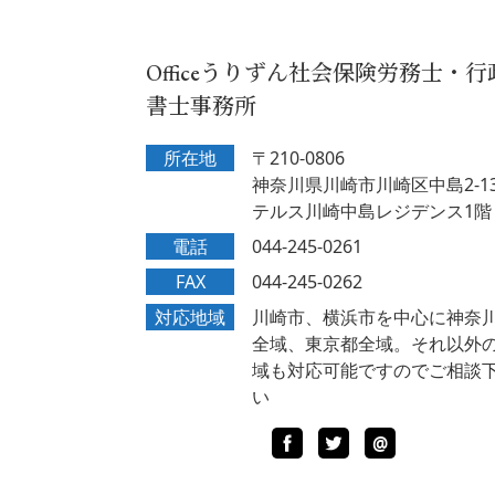
Officeうりずん社会保険労務士・行
書士事務所
所在地
〒210-0806
神奈川県川崎市川崎区中島2-13
テルス川崎中島レジデンス1階
電話
044-245-0261
FAX
044-245-0262
対応地域
川崎市、横浜市を中心に神奈
全域、東京都全域。それ以外
域も対応可能ですのでご相談
い
Facebook
Twitter
LINE
@