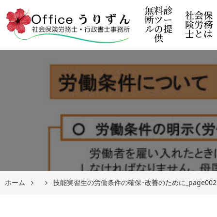
無料診
社会保
断ツー
険労務
ルの提
士とは
供
ホーム
技能実習生の労働条件の確保･改善のために_page002