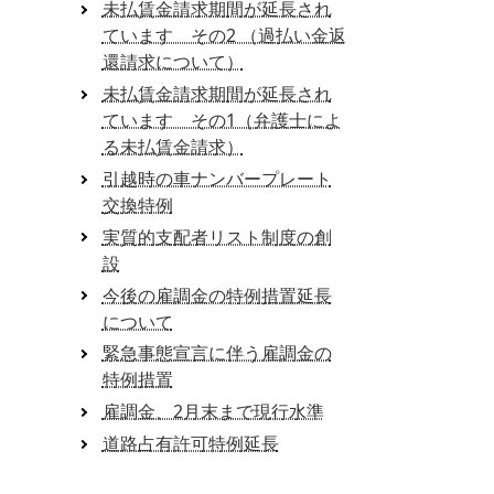
未払賃金請求期間が延長され
ています その2 （過払い金返
還請求について）
未払賃金請求期間が延長され
ています その1（弁護士によ
る未払賃金請求）
引越時の車ナンバープレート
交換特例
実質的支配者リスト制度の創
設
今後の雇調金の特例措置延長
について
緊急事態宣言に伴う雇調金の
特例措置
雇調金、2月末まで現行水準
道路占有許可特例延長