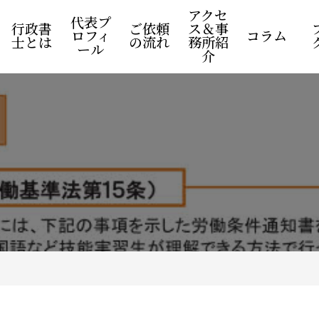
アクセ
代表プ
行政書
ご依頼
ス＆事
ロフィ
コラム
士とは
の流れ
務所紹
ール
介