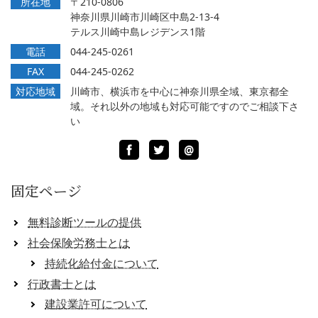
所在地
〒210-0806
神奈川県川崎市川崎区中島2-13-4
テルス川崎中島レジデンス1階
電話
044-245-0261
FAX
044-245-0262
対応地域
川崎市、横浜市を中心に神奈川県全域、東京都全
域。それ以外の地域も対応可能ですのでご相談下さ
い
Facebook
Twitter
LINE
@
固定ページ
無料診断ツールの提供
社会保険労務士とは
持続化給付金について
行政書士とは
建設業許可について