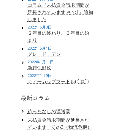
コラム『未払賃金請求期間が
延長されています その1』追加
しました
2022年5月3日
２年目の終わり、３年目の始
まり
2022年5月1日
グレード・デン
2022年1月11日
新作似顔絵
2022年1月9日
ティーカッププードル(;ﾟロﾟ)
最新コラム
待ったなしの運送業
未払賃金請求期間が延長され
ています その3（物流危機）