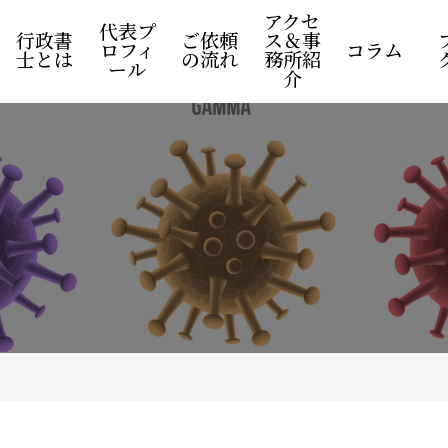
アクセ
代表プ
行政書
ご依頼
ス＆事
ロフィ
コラム
士とは
の流れ
務所紹
ール
介