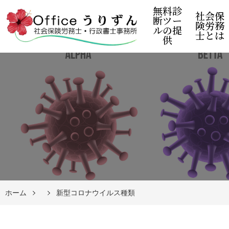
無料診
社会保
断ツー
険労務
ルの提
士とは
供
ホーム
新型コロナウイルス種類