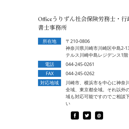
Officeうりずん社会保険労務士・行
書士事務所
所在地
〒210-0806
神奈川県川崎市川崎区中島2-13
テルス川崎中島レジデンス1階
電話
044-245-0261
FAX
044-245-0262
対応地域
川崎市、横浜市を中心に神奈
全域、東京都全域。それ以外
域も対応可能ですのでご相談
い
Facebook
Twitter
LINE
@