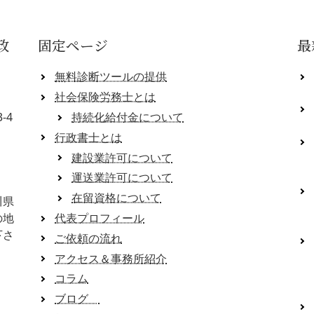
政
固定ページ
最
無料診断ツールの提供
社会保険労務士とは
-4
持続化給付金について
行政書士とは
建設業許可について
運送業許可について
在留資格について
川県
の地
代表プロフィール
下さ
ご依頼の流れ
アクセス＆事務所紹介
コラム
ブログ