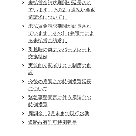
未払賃金請求期間が延長され
ています その2 （過払い金返
還請求について）
未払賃金請求期間が延長され
ています その1（弁護士によ
る未払賃金請求）
引越時の車ナンバープレート
交換特例
実質的支配者リスト制度の創
設
今後の雇調金の特例措置延長
について
緊急事態宣言に伴う雇調金の
特例措置
雇調金、2月末まで現行水準
道路占有許可特例延長