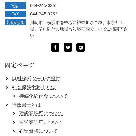
電話
044-245-0261
FAX
044-245-0262
対応地域
川崎市、横浜市を中心に神奈川県全域、東京都全
域。それ以外の地域も対応可能ですのでご相談下さ
い
Facebook
Twitter
LINE
@
固定ページ
無料診断ツールの提供
社会保険労務士とは
持続化給付金について
行政書士とは
建設業許可について
運送業許可について
在留資格について