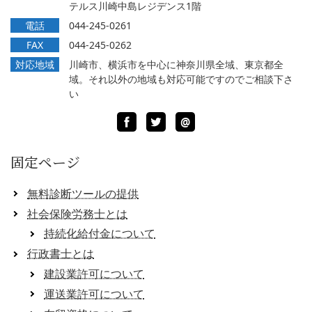
テルス川崎中島レジデンス1階
電話
044-245-0261
FAX
044-245-0262
対応地域
川崎市、横浜市を中心に神奈川県全域、東京都全
域。それ以外の地域も対応可能ですのでご相談下さ
い
Facebook
Twitter
LINE
@
固定ページ
無料診断ツールの提供
社会保険労務士とは
持続化給付金について
行政書士とは
建設業許可について
運送業許可について