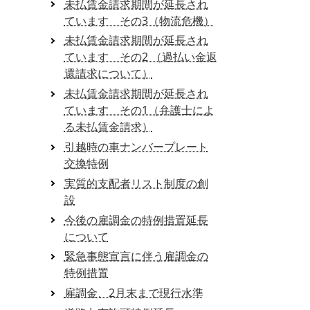
未払賃金請求期間が延長され
ています その3（物流危機）
未払賃金請求期間が延長され
ています その2 （過払い金返
還請求について）
未払賃金請求期間が延長され
ています その1（弁護士によ
る未払賃金請求）
引越時の車ナンバープレート
交換特例
実質的支配者リスト制度の創
設
今後の雇調金の特例措置延長
について
緊急事態宣言に伴う雇調金の
特例措置
雇調金、2月末まで現行水準