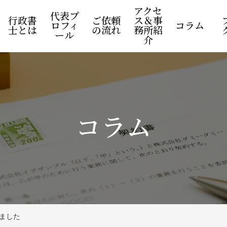
アクセ
代表プ
行政書
ご依頼
ス＆事
ロフィ
コラム
士とは
の流れ
務所紹
ール
介
コラム
ました