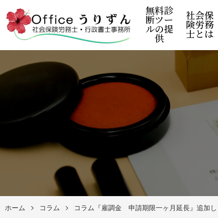
無料診
社会保
断ツー
険労務
ルの提
士とは
供
ホーム
コラム
コラム『雇調金 申請期限一ヶ月延長』追加し