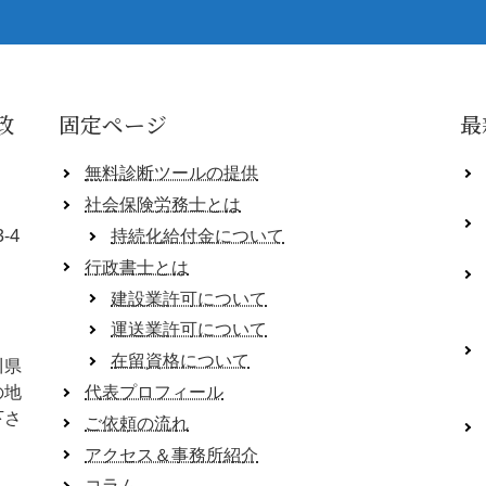
政
固定ページ
最
無料診断ツールの提供
社会保険労務士とは
-4
持続化給付金について
行政書士とは
建設業許可について
運送業許可について
在留資格について
川県
の地
代表プロフィール
下さ
ご依頼の流れ
アクセス＆事務所紹介
コラム