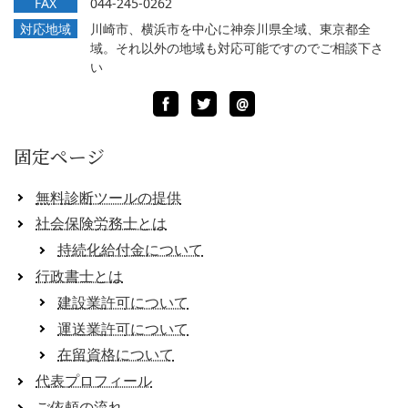
FAX
044-245-0262
対応地域
川崎市、横浜市を中心に神奈川県全域、東京都全
域。それ以外の地域も対応可能ですのでご相談下さ
い
Facebook
Twitter
LINE
@
固定ページ
無料診断ツールの提供
社会保険労務士とは
持続化給付金について
行政書士とは
建設業許可について
運送業許可について
在留資格について
代表プロフィール
ご依頼の流れ