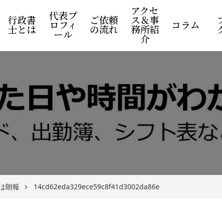
アクセ
代表プ
行政書
ご依頼
ス＆事
ロフィ
コラム
士とは
の流れ
務所紹
ール
介
は朗報
14cd62eda329ece59c8f41d3002da86e