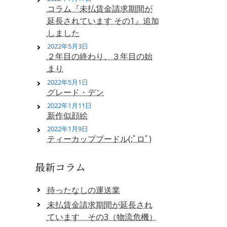
コラム『未払賃金請求期間が
延長されています その1』追加
しました
2022年5月3日
２年目の終わり、３年目の始
まり
2022年5月1日
グレード・デン
2022年1月11日
新作似顔絵
2022年1月9日
ティーカッププードル(;ﾟロﾟ)
最新コラム
待ったなしの運送業
未払賃金請求期間が延長され
ています その3（物流危機）