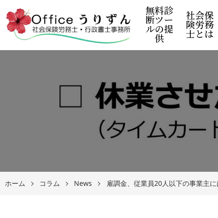
無料診
社会保
断ツー
険労務
ルの提
士とは
供
ホーム
コラム
News
雇調金、従業員20人以下の事業主に