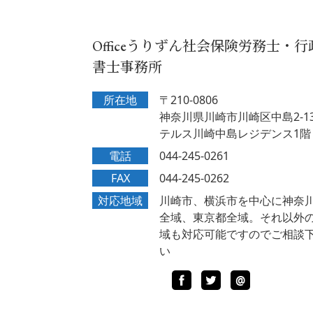
Officeうりずん社会保険労務士・行
書士事務所
所在地
〒210-0806
神奈川県川崎市川崎区中島2-13
テルス川崎中島レジデンス1階
電話
044-245-0261
FAX
044-245-0262
対応地域
川崎市、横浜市を中心に神奈
全域、東京都全域。それ以外
域も対応可能ですのでご相談
い
Facebook
Twitter
LINE
@