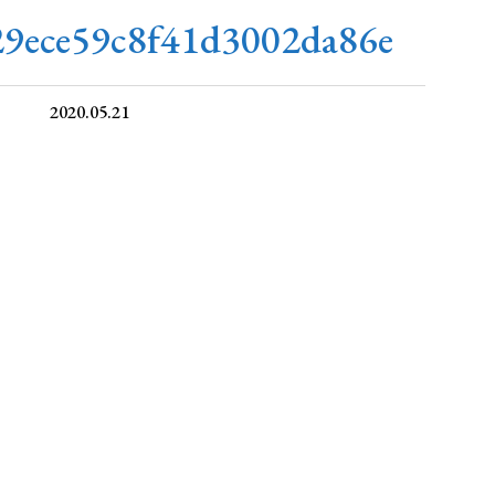
29ece59c8f41d3002da86e
2020.05.21