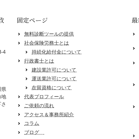
政
固定ページ
最
無料診断ツールの提供
社会保険労務士とは
-4
持続化給付金について
行政書士とは
建設業許可について
運送業許可について
在留資格について
川県
の地
代表プロフィール
下さ
ご依頼の流れ
アクセス＆事務所紹介
コラム
ブログ