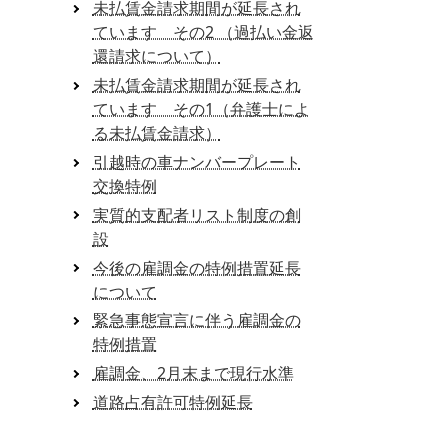
未払賃金請求期間が延長され
ています その2 （過払い金返
還請求について）
未払賃金請求期間が延長され
ています その1（弁護士によ
る未払賃金請求）
引越時の車ナンバープレート
交換特例
実質的支配者リスト制度の創
設
今後の雇調金の特例措置延長
について
緊急事態宣言に伴う雇調金の
特例措置
雇調金、2月末まで現行水準
道路占有許可特例延長