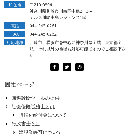
所在地
〒210-0806
神奈川県川崎市川崎区中島2-13-4
テルス川崎中島レジデンス1階
電話
044-245-0261
FAX
044-245-0262
対応地域
川崎市、横浜市を中心に神奈川県全域、東京都全
域。それ以外の地域も対応可能ですのでご相談下さ
い
Facebook
Twitter
LINE
@
固定ページ
無料診断ツールの提供
社会保険労務士とは
持続化給付金について
行政書士とは
建設業許可について