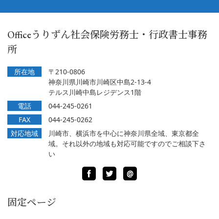
Officeうりずん社会保険労務士・行政書士事務
所
所在地
〒210-0806
神奈川県川崎市川崎区中島2-13-4
テルス川崎中島レジデンス1階
電話
044-245-0261
FAX
044-245-0262
対応地域
川崎市、横浜市を中心に神奈川県全域、東京都全
域。それ以外の地域も対応可能ですのでご相談下さ
い
Facebook
Twitter
LINE
@
固定ページ