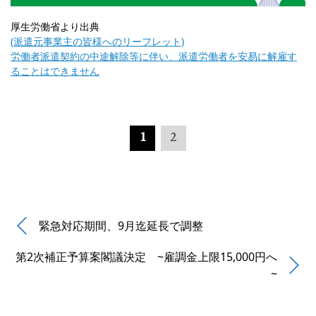
厚生労働省より出典
(派遣元事業主の皆様へのリーフレット)
労働者派遣契約の中途解除等に伴い、派遣労働者を安易に解雇す
ることはできません
1
2
緊急対応期間、9月迄延長で調整
第2次補正予算案閣議決定 ~雇調金上限15,000円へ
~