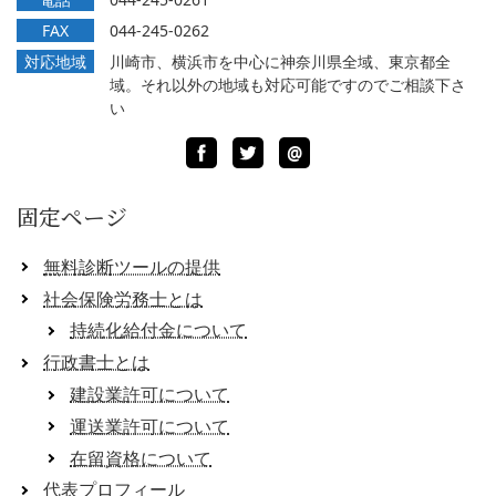
FAX
044-245-0262
対応地域
川崎市、横浜市を中心に神奈川県全域、東京都全
域。それ以外の地域も対応可能ですのでご相談下さ
い
Facebook
Twitter
LINE
@
固定ページ
無料診断ツールの提供
社会保険労務士とは
持続化給付金について
行政書士とは
建設業許可について
運送業許可について
在留資格について
代表プロフィール