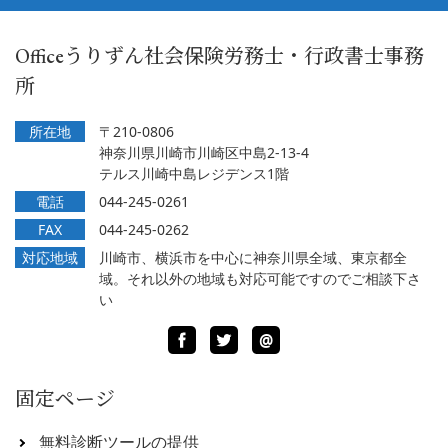
Officeうりずん社会保険労務士・行政書士事務
所
所在地
〒210-0806
神奈川県川崎市川崎区中島2-13-4
テルス川崎中島レジデンス1階
電話
044-245-0261
FAX
044-245-0262
対応地域
川崎市、横浜市を中心に神奈川県全域、東京都全
域。それ以外の地域も対応可能ですのでご相談下さ
い
Facebook
Twitter
LINE
@
固定ページ
無料診断ツールの提供