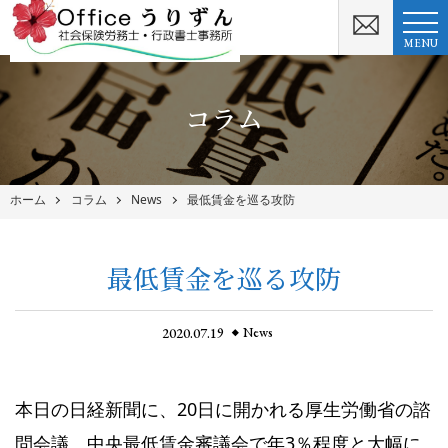
MENU
コラム
ホーム
コラム
News
最低賃金を巡る攻防
最低賃金を巡る攻防
2020.07.19
News
本日の日経新聞に、20日に開かれる厚生労働省の諮
問会議、中央最低賃金審議会で年3％程度と大幅に