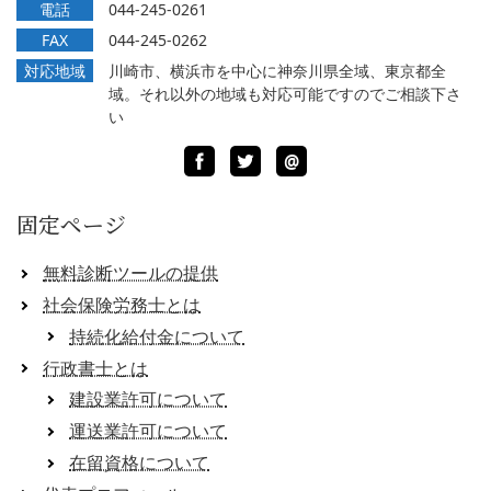
電話
044-245-0261
FAX
044-245-0262
対応地域
川崎市、横浜市を中心に神奈川県全域、東京都全
域。それ以外の地域も対応可能ですのでご相談下さ
い
Facebook
Twitter
LINE
@
固定ページ
無料診断ツールの提供
社会保険労務士とは
持続化給付金について
行政書士とは
建設業許可について
運送業許可について
在留資格について